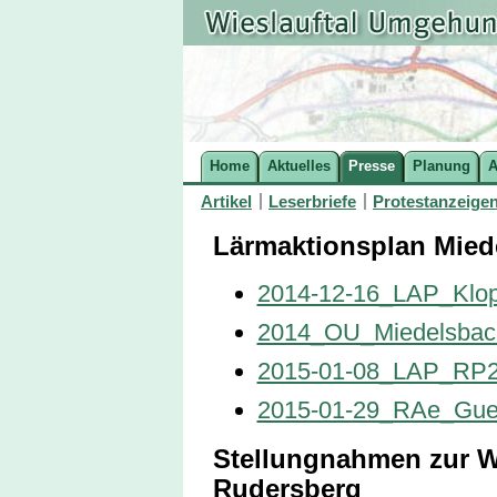
Home
Aktuelles
Presse
Planung
A
Artikel
Leserbriefe
Protestanzeige
Lärmaktionsplan Mied
2014-12-16_LAP_Klopf
2014_OU_Miedelsbach
2015-01-08_LAP_RP2K
2015-01-29_RAe_Guen
Stellungnahmen zur 
Rudersberg